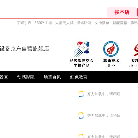
荣耀手表
360路由器
大疆无人机
腾讯听听
女神微单
智能音箱
腾讯
R设备京东自营旗舰店
景区
动感影院
地震台风
红色教育
努力加载中，请稍后...
努力加载中，请稍后...
努力加载中，请稍后...